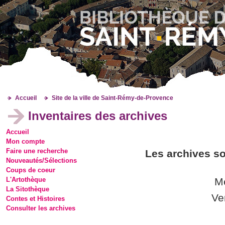
Accueil
Site de la ville de Saint-Rémy-de-Provence
Inventaires des archives
Accueil
Mon compte
Faire une recherche
Les archives so
Nouveautés/Sélections
Coups de coeur
L'Artothèque
Me
La Sitothèque
Ve
Contes et Histoires
Consulter les archives