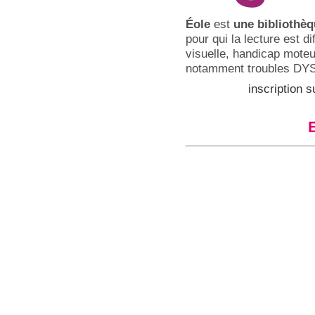
Éole
est
une
bibliothè
pour qui la lecture est dif
visuelle, handicap moteur,
notamment troubles DYS
inscription 
Logos
handicap.JPG