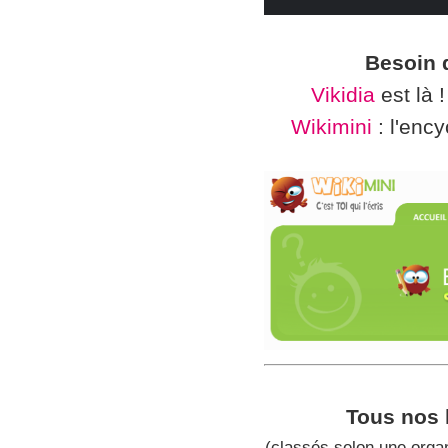
Besoin 
Vikidia
est là !
Wikimini
: l'ency
Tous nos l
(classés selon une orga