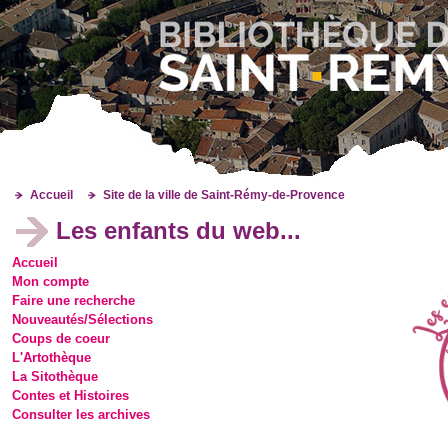
Accueil
Site de la ville de Saint-Rémy-de-Provence
Les enfants du web...
Accueil
Mon compte
Faire une recherche
Nouveautés/Sélections
Coups de coeur
L'Artothèque
La Sitothèque
Contes et Histoires
Consulter les archives