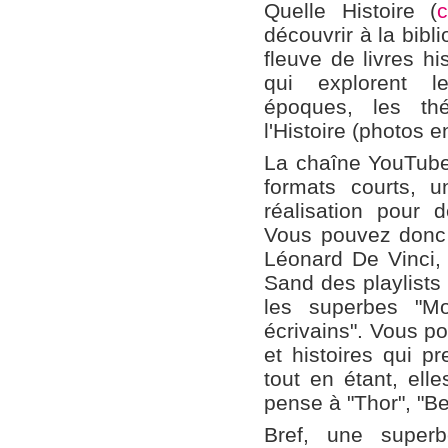
Quelle Histoire (
découvrir à la bibli
fleuve de livres h
qui explorent l
époques, les th
l'Histoire (photos 
La chaîne YouTube
formats courts, 
réalisation pour 
Vous pouvez donc 
Léonard De Vinci,
Sand des playlists
les superbes "M
écrivains".
Vous po
et histoires qui p
tout en étant, ell
pense à "Thor", "B
Bref, une super