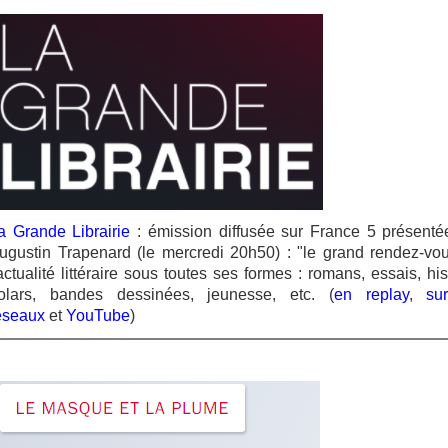
a Grande Librairie
: émission diffusée sur France 5 présenté
ugustin Trapenard (le mercredi 20h50) : "le grand rendez-vo
'actualité littéraire sous toutes ses formes : romans, essais, his
olars, bandes dessinées, jeunesse, etc. (
en replay
,
su
éseaux
et
YouTube
)