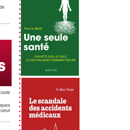
 de
écoute
lques
coeur