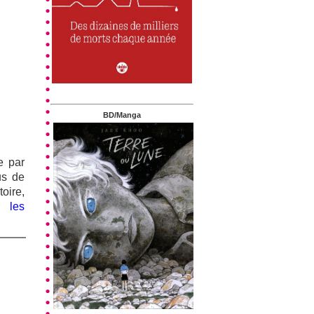
BD/Manga
e par
us de
toire,
r les