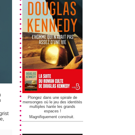
u
Plongez dans une spirale de
n
mensonges où le jeu des identités
multiples hante les grands
espaces !
rist
Magnifiquement construit.
e,