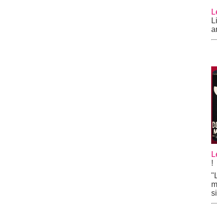
L
L
a
L
!
"
m
s