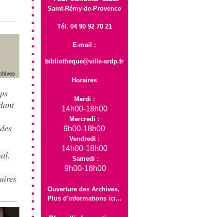
Saint-Rémy-de-Provence
Tél. 04 90 92 70 21
E-mail :
bibliotheque@ville-srdp.fr
Horaires
mps
Mardi :
ndant
14h00-18h00
Mercredi :
 des
9h00-18h00
Vendredi :
14h00-18h00
al.
Samedi :
9h00-18h00
aires
Ouverture des Archives,
Plus d'informations
ici
...