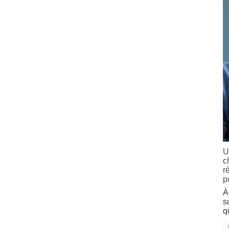
U
c
r
p
À
s
q